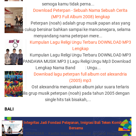
semoga kamu tidak perna...
Download Peterpan - Sebuah Nama Sebuah Cerita
(MP3 Full Album 2008) lengkap
Peterpan (noah) adalah grup musik papan atas yang
namanya cukup bersinar bahkan sampai ke mancanegara, selama
menyandang nama peterpan mere...
Kumpulan Lagu Religi Ungu Terbaru DOWNLOAD MP3
Lengkap
Kumpulan Lagu Religi Ungu Terbaru DOWNLOAD MP3
Lengkap PANDAWA MUSIK MP3 || Lagu Religi Ungu Mp3 Download
Lengkap Nama Band : Ungu...
Download lagu peterpan full album ost alexandria
(2005) mp3
Ost alexandria merupakan album jalur suara terlaris
yang di rilis grup musik peterpan (noah) pada tahun 2005 dengan
single hits tak bisakah,...
BALI
Integritas Jadi Fondasi Pelayanan, Imigrasi Bali Teken Komitmen
Bersama
DENPASAR – Kantor Wilayah Direktorat Jenderal Imigrasi Bali