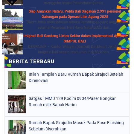
menggelar acara Penandatanganan...
Siap Amankan Nataru, Polda Bali Siagakan 2.991 personel
Gabungan pada Operasi Lilin Agung 2025
BALI - Untuk menciptakan situasi kamtibmas yang kondusif
selama Perayaan Hari Raya Natal 2025 dan...
Imigrasi Bali Gandeng Lintas Sektor dalam Implementasi Aplikasi
SIMPUL BALI
DENPASAR – Kantor Wilayah (Kanwil) Direktorat Jenderal
Imigrasi Bali secara resmi meluncurkan dan...
Inilah Tampilan Baru Rumah Bapak Sirajudi Setelah
Direnovasi
Satgas TMMD 129 Kodim 0904/Paser Bongkar
Rumah milik Bapak Harim
Rumah Bapak Sirajudin Masuk Pada Fase Finishing
Sebelum Diserahkan