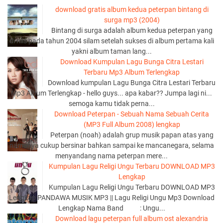
download gratis album kedua peterpan bintang di
surga mp3 (2004)
Bintang di surga adalah album kedua peterpan yang
di rilis pada tahun 2004 silam setelah sukses di album pertama kali
yakni album taman lang...
Download Kumpulan Lagu Bunga Citra Lestari
Terbaru Mp3 Album Terlengkap
Download kumpulan Lagu Bunga Citra Lestari Terbaru
Mp3 Album Terlengkap - hello guys... apa kabar?? Jumpa lagi ni...
semoga kamu tidak perna...
Download Peterpan - Sebuah Nama Sebuah Cerita
(MP3 Full Album 2008) lengkap
Peterpan (noah) adalah grup musik papan atas yang
namanya cukup bersinar bahkan sampai ke mancanegara, selama
menyandang nama peterpan mere...
Kumpulan Lagu Religi Ungu Terbaru DOWNLOAD MP3
Lengkap
Kumpulan Lagu Religi Ungu Terbaru DOWNLOAD MP3
Lengkap PANDAWA MUSIK MP3 || Lagu Religi Ungu Mp3 Download
Lengkap Nama Band : Ungu...
Download lagu peterpan full album ost alexandria