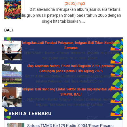
(2005) mp3
Ost alexandria merupakan album jalur suara terlaris
yang di rilis grup musik peterpan (noah) pada tahun 2005 dengan
single hits tak bisakah,...
BALI
Integritas Jadi Fondasi Pelayanan, Imigrasi Bali Teken Komitmen
Bersama
DENPASAR – Kantor Wilayah Direktorat Jenderal Imigrasi Bali
menggelar acara Penandatanganan...
Siap Amankan Nataru, Polda Bali Siagakan 2.991 personel
Gabungan pada Operasi Lilin Agung 2025
BALI - Untuk menciptakan situasi kamtibmas yang kondusif
selama Perayaan Hari Raya Natal 2025 dan...
Imigrasi Bali Gandeng Lintas Sektor dalam Implementasi Aplikasi
SIMPUL BALI
DENPASAR – Kantor Wilayah (Kanwil) Direktorat Jenderal
Imigrasi Bali secara resmi meluncurkan dan...
Satgas TMMD Ke 129 Kodim 0904/Paser Pasang