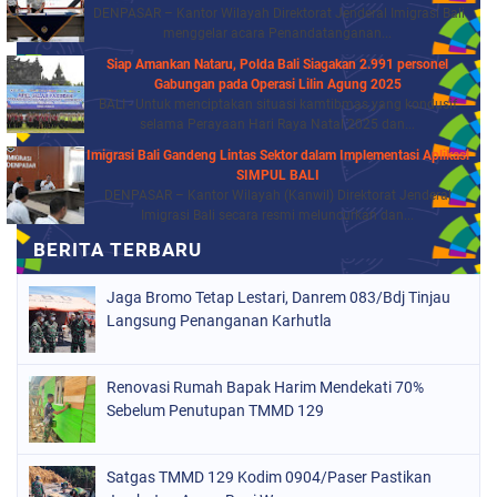
DENPASAR – Kantor Wilayah Direktorat Jenderal Imigrasi Bali
menggelar acara Penandatanganan...
Siap Amankan Nataru, Polda Bali Siagakan 2.991 personel
Gabungan pada Operasi Lilin Agung 2025
BALI - Untuk menciptakan situasi kamtibmas yang kondusif
selama Perayaan Hari Raya Natal 2025 dan...
Imigrasi Bali Gandeng Lintas Sektor dalam Implementasi Aplikasi
SIMPUL BALI
DENPASAR – Kantor Wilayah (Kanwil) Direktorat Jenderal
Imigrasi Bali secara resmi meluncurkan dan...
Jaga Bromo Tetap Lestari, Danrem 083/Bdj Tinjau
Langsung Penanganan Karhutla
Renovasi Rumah Bapak Harim Mendekati 70%
Sebelum Penutupan TMMD 129
Satgas TMMD 129 Kodim 0904/Paser Pastikan