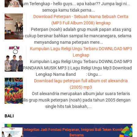
Mp3 Album Terlengkap - hello guys... apa kabar?? Jumpa lagi ni...
semoga kamu tidak perna...
Download Peterpan - Sebuah Nama Sebuah Cerita
(MP3 Full Album 2008) lengkap
Peterpan (noah) adalah grup musik papan atas yang
namanya cukup bersinar bahkan sampai ke mancanegara, selama
menyandang nama peterpan mere...
Kumpulan Lagu Religi Ungu Terbaru DOWNLOAD MP3
Lengkap
Kumpulan Lagu Religi Ungu Terbaru DOWNLOAD MP3
Lengkap PANDAWA MUSIK MP3 || Lagu Religi Ungu Mp3 Download
Lengkap Nama Band : Ungu...
Download lagu peterpan full album ost alexandria
(2005) mp3
Ost alexandria merupakan album jalur suara terlaris
yang di rilis grup musik peterpan (noah) pada tahun 2005 dengan
single hits tak bisakah,...
BALI
Integritas Jadi Fondasi Pelayanan, Imigrasi Bali Teken Komitmen
Bersama