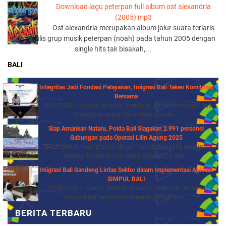
Download lagu peterpan full album ost alexandria
(2005) mp3
Ost alexandria merupakan album jalur suara terlaris
yang di rilis grup musik peterpan (noah) pada tahun 2005 dengan
single hits tak bisakah,...
BALI
Integritas Jadi Fondasi Pelayanan, Imigrasi Bali Teken Komitmen
Bersama
DENPASAR – Kantor Wilayah Direktorat Jenderal Imigrasi Bali
menggelar acara Penandatanganan...
Siap Amankan Nataru, Polda Bali Siagakan 2.991 personel
Gabungan pada Operasi Lilin Agung 2025
BALI - Untuk menciptakan situasi kamtibmas yang kondusif
selama Perayaan Hari Raya Natal 2025 dan...
Imigrasi Bali Gandeng Lintas Sektor dalam Implementasi Aplikasi
SIMPUL BALI
DENPASAR – Kantor Wilayah (Kanwil) Direktorat Jenderal
Imigrasi Bali secara resmi meluncurkan dan...