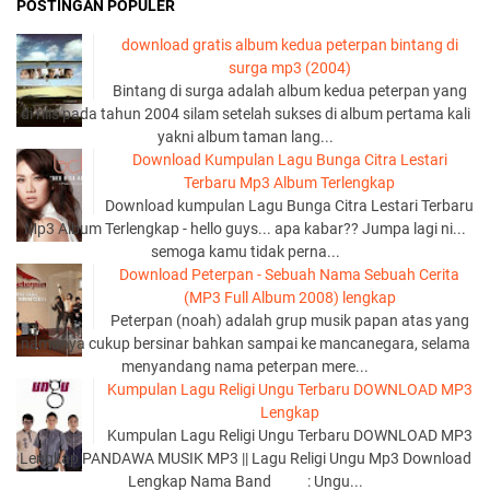
POSTINGAN POPULER
download gratis album kedua peterpan bintang di
surga mp3 (2004)
Bintang di surga adalah album kedua peterpan yang
di rilis pada tahun 2004 silam setelah sukses di album pertama kali
yakni album taman lang...
Download Kumpulan Lagu Bunga Citra Lestari
Terbaru Mp3 Album Terlengkap
Download kumpulan Lagu Bunga Citra Lestari Terbaru
Mp3 Album Terlengkap - hello guys... apa kabar?? Jumpa lagi ni...
semoga kamu tidak perna...
Download Peterpan - Sebuah Nama Sebuah Cerita
(MP3 Full Album 2008) lengkap
Peterpan (noah) adalah grup musik papan atas yang
namanya cukup bersinar bahkan sampai ke mancanegara, selama
menyandang nama peterpan mere...
Kumpulan Lagu Religi Ungu Terbaru DOWNLOAD MP3
Lengkap
Kumpulan Lagu Religi Ungu Terbaru DOWNLOAD MP3
Lengkap PANDAWA MUSIK MP3 || Lagu Religi Ungu Mp3 Download
Lengkap Nama Band : Ungu...