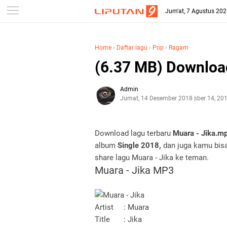
Jum'at, 7 Agustus 20
Home
›
Daftar lagu
›
Pop
›
Ragam
(6.37 MB) Downloa
Admin
Jumat, 14 Desember 2018
Desember 14, 20
Download lagu terbaru
Muara - Jika.m
album
Single 2018,
dan juga kamu bisa
share lagu Muara - Jika ke teman.
Muara - Jika MP3
Artist
: Muara
Title
: Jika