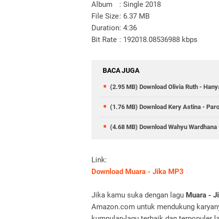
Album
: Single 2018
File Size
: 6.37 MB
Duration
: 4:36
Bit Rate
: 192018.08536988 kbps
BACA JUGA
(2.95 MB) Download Olivia Ruth - Ha
(1.76 MB) Download Kery Astina - Par
(4.68 MB) Download Wahyu Wardhana
Link:
Download Muara - Jika MP3
Jika kamu suka dengan lagu
Muara - Ji
Amazon.com untuk mendukung karyanya
kumpulan-lagu terbaik dan terpopuler la