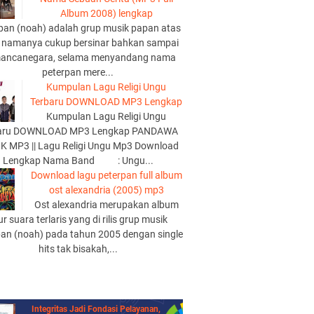
Album 2008) lengkap
pan (noah) adalah grup musik papan atas
 namanya cukup bersinar bahkan sampai
mancanegara, selama menyandang nama
peterpan mere...
Kumpulan Lagu Religi Ungu
Terbaru DOWNLOAD MP3 Lengkap
Kumpulan Lagu Religi Ungu
aru DOWNLOAD MP3 Lengkap PANDAWA
K MP3 || Lagu Religi Ungu Mp3 Download
Lengkap Nama Band : Ungu...
Download lagu peterpan full album
ost alexandria (2005) mp3
Ost alexandria merupakan album
lur suara terlaris yang di rilis grup musik
pan (noah) pada tahun 2005 dengan single
hits tak bisakah,...
Integritas Jadi Fondasi Pelayanan,