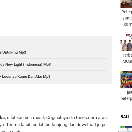
Peter
yang
ke 
nya Untukmu Mp3
Terb
MUSI
ody New Light (Indonesia) Mp3
 - Lucunya Kamu Dan Aku Mp3
ja
peter
BALI
ka,
silahkan beli musik Originalnya di iTunes.com atau
. Terima kasih sudah berkunjung dan download juga
innya disini.