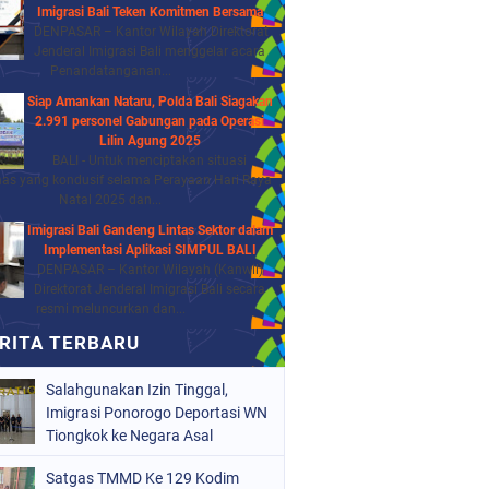
Imigrasi Bali Teken Komitmen Bersama
DENPASAR – Kantor Wilayah Direktorat
Jenderal Imigrasi Bali menggelar acara
Penandatanganan...
Siap Amankan Nataru, Polda Bali Siagakan
2.991 personel Gabungan pada Operasi
Lilin Agung 2025
BALI - Untuk menciptakan situasi
as yang kondusif selama Perayaan Hari Raya
Natal 2025 dan...
Imigrasi Bali Gandeng Lintas Sektor dalam
Implementasi Aplikasi SIMPUL BALI
DENPASAR – Kantor Wilayah (Kanwil)
Direktorat Jenderal Imigrasi Bali secara
resmi meluncurkan dan...
Salahgunakan Izin Tinggal,
Imigrasi Ponorogo Deportasi WN
Tiongkok ke Negara Asal
Satgas TMMD Ke 129 Kodim