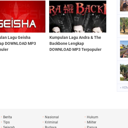
lan Lagu Geisha
Kumpulan Lagu Andra & The
kap DOWNLOAD MP3
Backbone Lengkap
puler
DOWNLOAD MP3 Terpopuler
« KE
Berita
Nasional
Hukum
Tips
Kriminal
Militer
Sejarah
Budaya
Papua