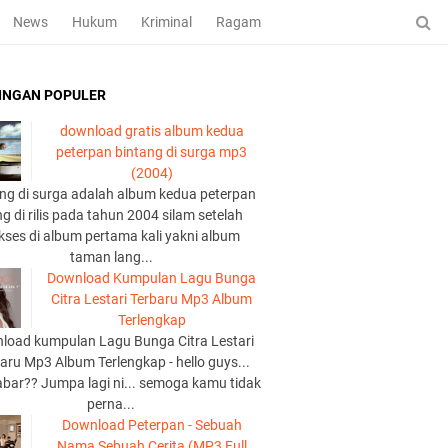
News
Hukum
Kriminal
Ragam
INGAN POPULER
download gratis album kedua
peterpan bintang di surga mp3
(2004)
ng di surga adalah album kedua peterpan
g di rilis pada tahun 2004 silam setelah
kses di album pertama kali yakni album
taman lang...
Download Kumpulan Lagu Bunga
Citra Lestari Terbaru Mp3 Album
Terlengkap
load kumpulan Lagu Bunga Citra Lestari
aru Mp3 Album Terlengkap - hello guys...
abar?? Jumpa lagi ni... semoga kamu tidak
perna...
Download Peterpan - Sebuah
Nama Sebuah Cerita (MP3 Full