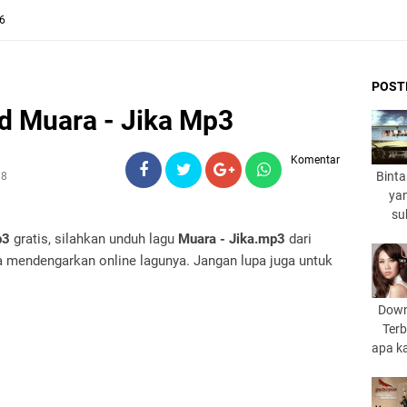
26
POST
d Muara - Jika Mp3
Komentar
Binta
18
yan
su
p3
gratis, silahkan unduh lagu
Muara - Jika.mp3
dari
 mendengarkan online lagunya. Jangan lupa juga untuk
Down
Terb
apa k