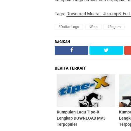
Tags:
Download Muara - Jika.mp3, Full
#Daftar Lagu
#Pop
#Ragam
BAGIKAN
BERITA TERKAIT
Kumpulan Lagu Tipe-X
Kumpu
Lengkap DOWNLOAD MP3
Leng
Terpopuler
Terpo