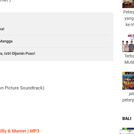
Peter
yang
ke 
ka!
 Mangga
, Istri Dijamin Puas!
Terb
MUSI
on Picture Soundtrack)
ja
peter
BALI
 Milly & Mamet ) MP3