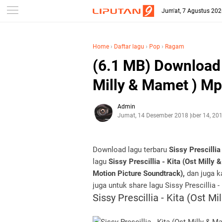
Jum'at, 7 Agustus 20
Home
›
Daftar lagu
›
Pop
›
Ragam
(6.1 MB) Download S
Milly & Mamet ) M
Admin
Jumat, 14 Desember 2018
Desember 14, 20
Download lagu terbaru
Sissy Prescilli
lagu
Sissy Prescillia - Kita (Ost Milly
Motion Picture Soundtrack),
dan juga k
juga untuk share lagu Sissy Prescillia 
Sissy Prescillia - Kita (Ost 