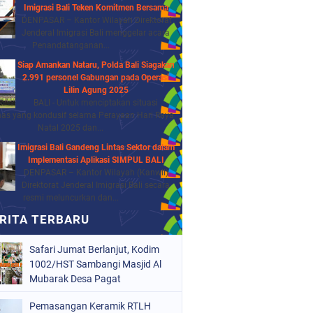
Imigrasi Bali Teken Komitmen Bersama
DENPASAR – Kantor Wilayah Direktorat
Jenderal Imigrasi Bali menggelar acara
Penandatanganan...
Siap Amankan Nataru, Polda Bali Siagakan
2.991 personel Gabungan pada Operasi
Lilin Agung 2025
BALI - Untuk menciptakan situasi
as yang kondusif selama Perayaan Hari Raya
Natal 2025 dan...
Imigrasi Bali Gandeng Lintas Sektor dalam
Implementasi Aplikasi SIMPUL BALI
DENPASAR – Kantor Wilayah (Kanwil)
Direktorat Jenderal Imigrasi Bali secara
resmi meluncurkan dan...
Safari Jumat Berlanjut, Kodim
1002/HST Sambangi Masjid Al
Mubarak Desa Pagat
Pemasangan Keramik RTLH