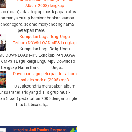
Album 2008) lengkap
pan (noah) adalah grup musik papan atas
 namanya cukup bersinar bahkan sampai
mancanegara, selama menyandang nama
peterpan mere...
Kumpulan Lagu Religi Ungu
Terbaru DOWNLOAD MP3 Lengkap
Kumpulan Lagu Religi Ungu
aru DOWNLOAD MP3 Lengkap PANDAWA
K MP3 || Lagu Religi Ungu Mp3 Download
Lengkap Nama Band : Ungu...
Download lagu peterpan full album
ost alexandria (2005) mp3
Ost alexandria merupakan album
lur suara terlaris yang di rilis grup musik
pan (noah) pada tahun 2005 dengan single
hits tak bisakah,...
Integritas Jadi Fondasi Pelayanan,