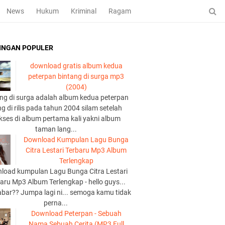
News
Hukum
Kriminal
Ragam
INGAN POPULER
download gratis album kedua
peterpan bintang di surga mp3
(2004)
ng di surga adalah album kedua peterpan
g di rilis pada tahun 2004 silam setelah
kses di album pertama kali yakni album
taman lang...
Download Kumpulan Lagu Bunga
Citra Lestari Terbaru Mp3 Album
Terlengkap
load kumpulan Lagu Bunga Citra Lestari
aru Mp3 Album Terlengkap - hello guys...
abar?? Jumpa lagi ni... semoga kamu tidak
perna...
Download Peterpan - Sebuah
Nama Sebuah Cerita (MP3 Full