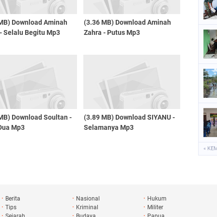
 MB) Download Aminah
(3.36 MB) Download Aminah
- Selalu Begitu Mp3
Zahra - Putus Mp3
MB) Download Soultan -
(3.89 MB) Download SIYANU -
Dua Mp3
Selamanya Mp3
« KE
Berita
Nasional
Hukum
Tips
Kriminal
Militer
Sejarah
Budaya
Papua