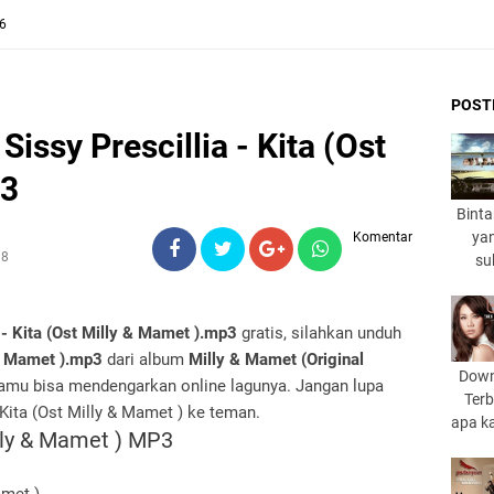
26
POST
issy Prescillia - Kita (Ost
p3
Binta
yan
Komentar
18
su
a - Kita (Ost Milly & Mamet ).mp3
gratis, silahkan unduh
 & Mamet ).mp3
dari album
Milly & Mamet (Original
Down
amu bisa mendengarkan online lagunya. Jangan lupa
Terb
- Kita (Ost Milly & Mamet ) ke teman.
apa k
Milly & Mamet ) MP3