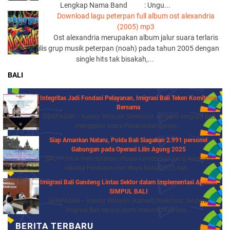
Lengkap Nama Band : Ungu...
Download lagu peterpan full album ost alexandria
(2005) mp3
Ost alexandria merupakan album jalur suara terlaris
yang di rilis grup musik peterpan (noah) pada tahun 2005 dengan
single hits tak bisakah,...
BALI
Integritas Jadi Fondasi Pelayanan, Imigrasi Bali Teken Komitmen
Bersama
DENPASAR – Kantor Wilayah Direktorat Jenderal Imigrasi Bali
menggelar acara Penandatanganan...
Siap Amankan Nataru, Polda Bali Siagakan 2.991 personel
Gabungan pada Operasi Lilin Agung 2025
BALI - Untuk menciptakan situasi kamtibmas yang kondusif
selama Perayaan Hari Raya Natal 2025 dan...
Imigrasi Bali Gandeng Lintas Sektor dalam Implementasi Aplikasi
SIMPUL BALI
DENPASAR – Kantor Wilayah (Kanwil) Direktorat Jenderal
Imigrasi Bali secara resmi meluncurkan dan...