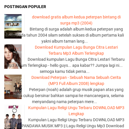
POSTINGAN POPULER
download gratis album kedua peterpan bintang di
surga mp3 (2004)
Bintang di surga adalah album kedua peterpan yang
di rilis pada tahun 2004 silam setelah sukses di album pertama kali
yakni album taman lang...
Download Kumpulan Lagu Bunga Citra Lestari
Terbaru Mp3 Album Terlengkap
Download kumpulan Lagu Bunga Citra Lestari Terbaru
Mp3 Album Terlengkap - hello guys... apa kabar?? Jumpa lagi ni...
semoga kamu tidak perna...
Download Peterpan - Sebuah Nama Sebuah Cerita
(MP3 Full Album 2008) lengkap
Peterpan (noah) adalah grup musik papan atas yang
namanya cukup bersinar bahkan sampai ke mancanegara, selama
menyandang nama peterpan mere...
Kumpulan Lagu Religi Ungu Terbaru DOWNLOAD MP3
Lengkap
Kumpulan Lagu Religi Ungu Terbaru DOWNLOAD MP3
Lengkap PANDAWA MUSIK MP3 || Lagu Religi Ungu Mp3 Download