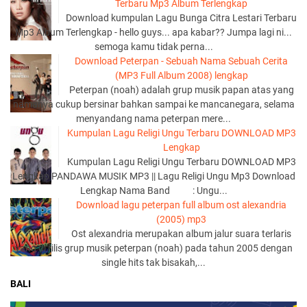
Terbaru Mp3 Album Terlengkap
Download kumpulan Lagu Bunga Citra Lestari Terbaru
Mp3 Album Terlengkap - hello guys... apa kabar?? Jumpa lagi ni...
semoga kamu tidak perna...
Download Peterpan - Sebuah Nama Sebuah Cerita
(MP3 Full Album 2008) lengkap
Peterpan (noah) adalah grup musik papan atas yang
namanya cukup bersinar bahkan sampai ke mancanegara, selama
menyandang nama peterpan mere...
Kumpulan Lagu Religi Ungu Terbaru DOWNLOAD MP3
Lengkap
Kumpulan Lagu Religi Ungu Terbaru DOWNLOAD MP3
Lengkap PANDAWA MUSIK MP3 || Lagu Religi Ungu Mp3 Download
Lengkap Nama Band : Ungu...
Download lagu peterpan full album ost alexandria
(2005) mp3
Ost alexandria merupakan album jalur suara terlaris
yang di rilis grup musik peterpan (noah) pada tahun 2005 dengan
single hits tak bisakah,...
BALI