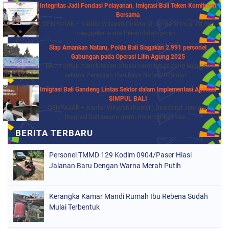
Integritas Jadi Fondasi Pelayanan, Imigrasi Bali Teken Komitmen
Bersama
DENPASAR – Kantor Wilayah Direktorat Jenderal Imigrasi Bali
menggelar acara Penandatanganan...
Siap Amankan Nataru, Polda Bali Siagakan 2.991 personel
Gabungan pada Operasi Lilin Agung 2025
BALI - Untuk menciptakan situasi kamtibmas yang kondusif
selama Perayaan Hari Raya Natal 2025 dan...
Imigrasi Bali Gandeng Lintas Sektor dalam Implementasi Aplikasi
SIMPUL BALI
DENPASAR – Kantor Wilayah (Kanwil) Direktorat Jenderal
Imigrasi Bali secara resmi meluncurkan dan...
Personel TMMD 129 Kodim 0904/Paser Hiasi
Jalanan Baru Dengan Warna Merah Putih
Kerangka Kamar Mandi Rumah Ibu Rebena Sudah
Mulai Terbentuk