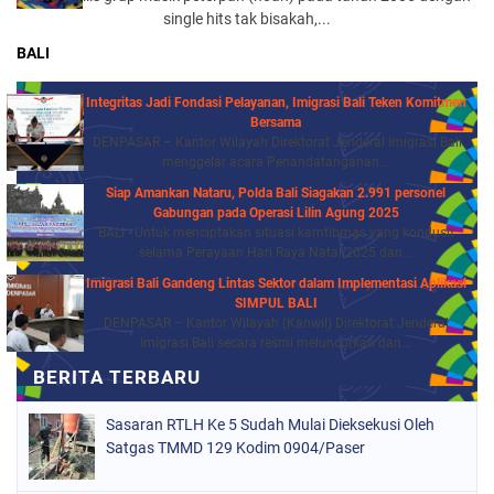
single hits tak bisakah,...
BALI
Integritas Jadi Fondasi Pelayanan, Imigrasi Bali Teken Komitmen
Bersama
DENPASAR – Kantor Wilayah Direktorat Jenderal Imigrasi Bali
menggelar acara Penandatanganan...
Siap Amankan Nataru, Polda Bali Siagakan 2.991 personel
Gabungan pada Operasi Lilin Agung 2025
BALI - Untuk menciptakan situasi kamtibmas yang kondusif
selama Perayaan Hari Raya Natal 2025 dan...
Imigrasi Bali Gandeng Lintas Sektor dalam Implementasi Aplikasi
SIMPUL BALI
DENPASAR – Kantor Wilayah (Kanwil) Direktorat Jenderal
Imigrasi Bali secara resmi meluncurkan dan...
Sasaran RTLH Ke 5 Sudah Mulai Dieksekusi Oleh
Satgas TMMD 129 Kodim 0904/Paser