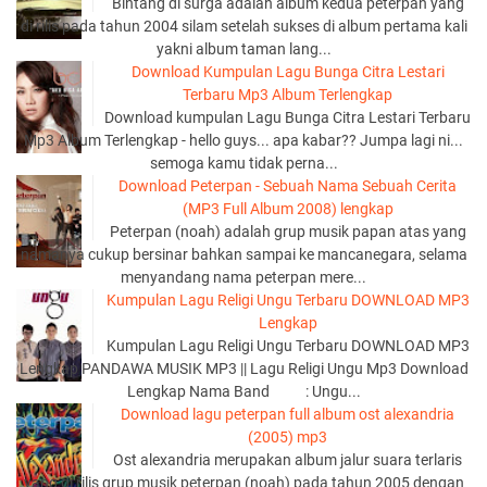
Bintang di surga adalah album kedua peterpan yang
di rilis pada tahun 2004 silam setelah sukses di album pertama kali
yakni album taman lang...
Download Kumpulan Lagu Bunga Citra Lestari
Terbaru Mp3 Album Terlengkap
Download kumpulan Lagu Bunga Citra Lestari Terbaru
Mp3 Album Terlengkap - hello guys... apa kabar?? Jumpa lagi ni...
semoga kamu tidak perna...
Download Peterpan - Sebuah Nama Sebuah Cerita
(MP3 Full Album 2008) lengkap
Peterpan (noah) adalah grup musik papan atas yang
namanya cukup bersinar bahkan sampai ke mancanegara, selama
menyandang nama peterpan mere...
Kumpulan Lagu Religi Ungu Terbaru DOWNLOAD MP3
Lengkap
Kumpulan Lagu Religi Ungu Terbaru DOWNLOAD MP3
Lengkap PANDAWA MUSIK MP3 || Lagu Religi Ungu Mp3 Download
Lengkap Nama Band : Ungu...
Download lagu peterpan full album ost alexandria
(2005) mp3
Ost alexandria merupakan album jalur suara terlaris
yang di rilis grup musik peterpan (noah) pada tahun 2005 dengan