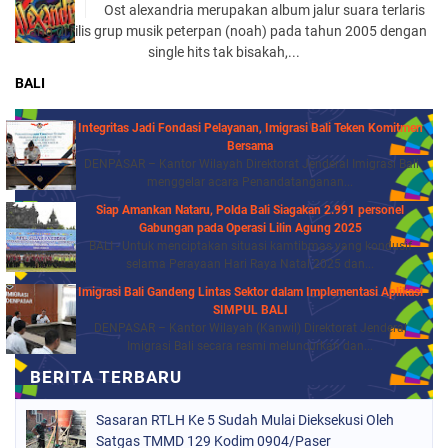
Ost alexandria merupakan album jalur suara terlaris
yang di rilis grup musik peterpan (noah) pada tahun 2005 dengan
single hits tak bisakah,...
BALI
Integritas Jadi Fondasi Pelayanan, Imigrasi Bali Teken Komitmen
Bersama
DENPASAR – Kantor Wilayah Direktorat Jenderal Imigrasi Bali
menggelar acara Penandatanganan...
Siap Amankan Nataru, Polda Bali Siagakan 2.991 personel
Gabungan pada Operasi Lilin Agung 2025
BALI - Untuk menciptakan situasi kamtibmas yang kondusif
selama Perayaan Hari Raya Natal 2025 dan...
Imigrasi Bali Gandeng Lintas Sektor dalam Implementasi Aplikasi
SIMPUL BALI
DENPASAR – Kantor Wilayah (Kanwil) Direktorat Jenderal
Imigrasi Bali secara resmi meluncurkan dan...
Sasaran RTLH Ke 5 Sudah Mulai Dieksekusi Oleh
Satgas TMMD 129 Kodim 0904/Paser