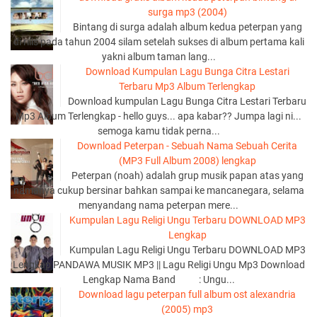
surga mp3 (2004)
Bintang di surga adalah album kedua peterpan yang
di rilis pada tahun 2004 silam setelah sukses di album pertama kali
yakni album taman lang...
Download Kumpulan Lagu Bunga Citra Lestari
Terbaru Mp3 Album Terlengkap
Download kumpulan Lagu Bunga Citra Lestari Terbaru
Mp3 Album Terlengkap - hello guys... apa kabar?? Jumpa lagi ni...
semoga kamu tidak perna...
Download Peterpan - Sebuah Nama Sebuah Cerita
(MP3 Full Album 2008) lengkap
Peterpan (noah) adalah grup musik papan atas yang
namanya cukup bersinar bahkan sampai ke mancanegara, selama
menyandang nama peterpan mere...
Kumpulan Lagu Religi Ungu Terbaru DOWNLOAD MP3
Lengkap
Kumpulan Lagu Religi Ungu Terbaru DOWNLOAD MP3
Lengkap PANDAWA MUSIK MP3 || Lagu Religi Ungu Mp3 Download
Lengkap Nama Band : Ungu...
Download lagu peterpan full album ost alexandria
(2005) mp3