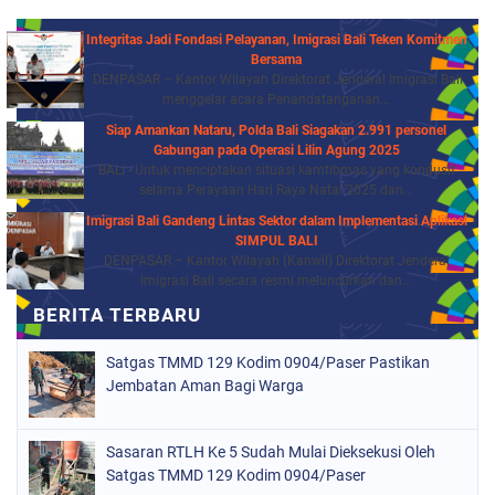
Integritas Jadi Fondasi Pelayanan, Imigrasi Bali Teken Komitmen
Bersama
DENPASAR – Kantor Wilayah Direktorat Jenderal Imigrasi Bali
menggelar acara Penandatanganan...
Siap Amankan Nataru, Polda Bali Siagakan 2.991 personel
Gabungan pada Operasi Lilin Agung 2025
BALI - Untuk menciptakan situasi kamtibmas yang kondusif
selama Perayaan Hari Raya Natal 2025 dan...
Imigrasi Bali Gandeng Lintas Sektor dalam Implementasi Aplikasi
SIMPUL BALI
DENPASAR – Kantor Wilayah (Kanwil) Direktorat Jenderal
Imigrasi Bali secara resmi meluncurkan dan...
Satgas TMMD 129 Kodim 0904/Paser Pastikan
Jembatan Aman Bagi Warga
Sasaran RTLH Ke 5 Sudah Mulai Dieksekusi Oleh
Satgas TMMD 129 Kodim 0904/Paser