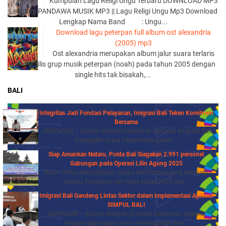
Kumpulan Lagu Religi Ungu Terbaru DOWNLOAD MP3
Lengkap PANDAWA MUSIK MP3 || Lagu Religi Ungu Mp3 Download
Lengkap Nama Band : Ungu...
Download lagu peterpan full album ost alexandria
(2005) mp3
Ost alexandria merupakan album jalur suara terlaris
yang di rilis grup musik peterpan (noah) pada tahun 2005 dengan
single hits tak bisakah,...
BALI
Integritas Jadi Fondasi Pelayanan, Imigrasi Bali Teken Komitmen
Bersama
DENPASAR – Kantor Wilayah Direktorat Jenderal Imigrasi Bali
menggelar acara Penandatanganan...
Siap Amankan Nataru, Polda Bali Siagakan 2.991 personel
Gabungan pada Operasi Lilin Agung 2025
BALI - Untuk menciptakan situasi kamtibmas yang kondusif
selama Perayaan Hari Raya Natal 2025 dan...
Imigrasi Bali Gandeng Lintas Sektor dalam Implementasi Aplikasi
SIMPUL BALI
DENPASAR – Kantor Wilayah (Kanwil) Direktorat Jenderal
Imigrasi Bali secara resmi meluncurkan dan...