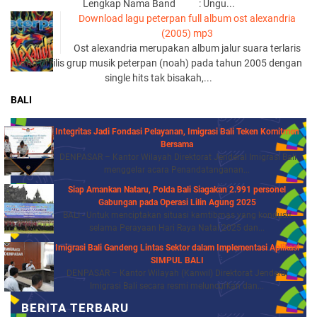
Lengkap Nama Band : Ungu...
Download lagu peterpan full album ost alexandria
(2005) mp3
Ost alexandria merupakan album jalur suara terlaris
yang di rilis grup musik peterpan (noah) pada tahun 2005 dengan
single hits tak bisakah,...
BALI
Integritas Jadi Fondasi Pelayanan, Imigrasi Bali Teken Komitmen
Bersama
DENPASAR – Kantor Wilayah Direktorat Jenderal Imigrasi Bali
menggelar acara Penandatanganan...
Siap Amankan Nataru, Polda Bali Siagakan 2.991 personel
Gabungan pada Operasi Lilin Agung 2025
BALI - Untuk menciptakan situasi kamtibmas yang kondusif
selama Perayaan Hari Raya Natal 2025 dan...
Imigrasi Bali Gandeng Lintas Sektor dalam Implementasi Aplikasi
SIMPUL BALI
DENPASAR – Kantor Wilayah (Kanwil) Direktorat Jenderal
Imigrasi Bali secara resmi meluncurkan dan...