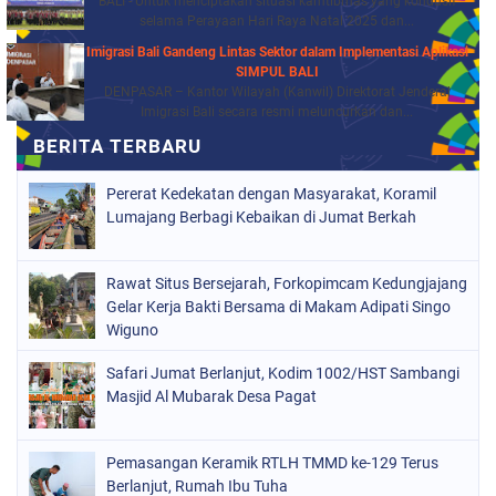
BALI - Untuk menciptakan situasi kamtibmas yang kondusif
selama Perayaan Hari Raya Natal 2025 dan...
Imigrasi Bali Gandeng Lintas Sektor dalam Implementasi Aplikasi
SIMPUL BALI
DENPASAR – Kantor Wilayah (Kanwil) Direktorat Jenderal
Imigrasi Bali secara resmi meluncurkan dan...
Pererat Kedekatan dengan Masyarakat, Koramil
Lumajang Berbagi Kebaikan di Jumat Berkah
Rawat Situs Bersejarah, Forkopimcam Kedungjajang
Gelar Kerja Bakti Bersama di Makam Adipati Singo
Wiguno
Safari Jumat Berlanjut, Kodim 1002/HST Sambangi
Masjid Al Mubarak Desa Pagat
Pemasangan Keramik RTLH TMMD ke-129 Terus
Berlanjut, Rumah Ibu Tuha