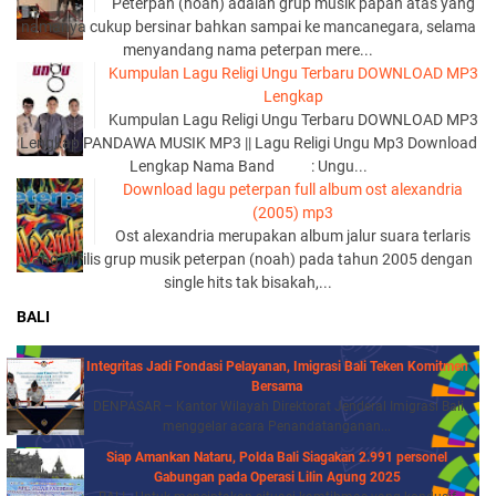
Peterpan (noah) adalah grup musik papan atas yang
namanya cukup bersinar bahkan sampai ke mancanegara, selama
menyandang nama peterpan mere...
Kumpulan Lagu Religi Ungu Terbaru DOWNLOAD MP3
Lengkap
Kumpulan Lagu Religi Ungu Terbaru DOWNLOAD MP3
Lengkap PANDAWA MUSIK MP3 || Lagu Religi Ungu Mp3 Download
Lengkap Nama Band : Ungu...
Download lagu peterpan full album ost alexandria
(2005) mp3
Ost alexandria merupakan album jalur suara terlaris
yang di rilis grup musik peterpan (noah) pada tahun 2005 dengan
single hits tak bisakah,...
BALI
Integritas Jadi Fondasi Pelayanan, Imigrasi Bali Teken Komitmen
Bersama
DENPASAR – Kantor Wilayah Direktorat Jenderal Imigrasi Bali
menggelar acara Penandatanganan...
Siap Amankan Nataru, Polda Bali Siagakan 2.991 personel
Gabungan pada Operasi Lilin Agung 2025